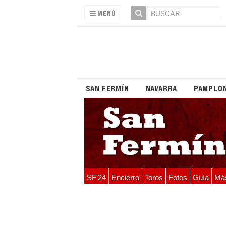
MENÚ
SAN FERMÍN
NAVARRA
PAMPLO
SF'24
Encierro
Toros
Fotos
Guía
Má