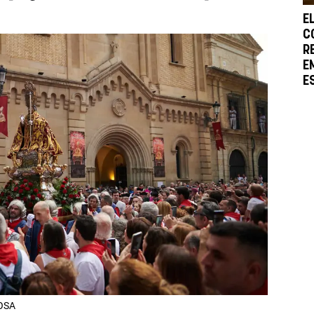
E
C
R
E
E
AOSA