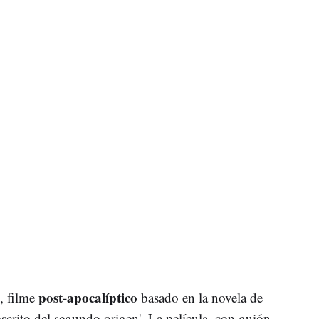
post-apocalíptico
', filme
basado en la novela de
rito del segundo origen'. La película, con guión