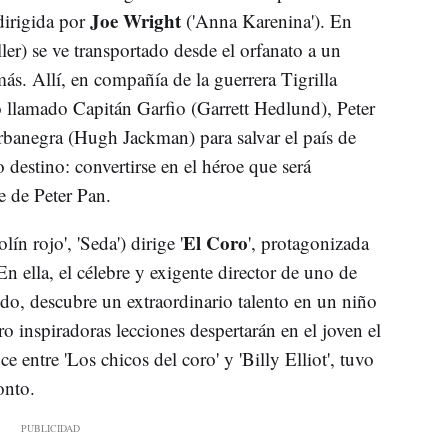
Joe Wright
dirigida por
('Anna Karenina'). En
ler) se ve transportado desde el orfanato a un
s. Allí, en compañía de la guerrera Tigrilla
llamado Capitán Garfio (Garrett Hedlund), Peter
arbanegra (Hugh Jackman) para salvar el país de
destino: convertirse en el héroe que será
 de Peter Pan.
El Coro
ín rojo', 'Seda') dirige '
', protagonizada
 ella, el célebre y exigente director de uno de
o, descubre un extraordinario talento en un niño
ro inspiradoras lecciones despertarán en el joven el
e entre 'Los chicos del coro' y 'Billy Elliot', tuvo
onto.