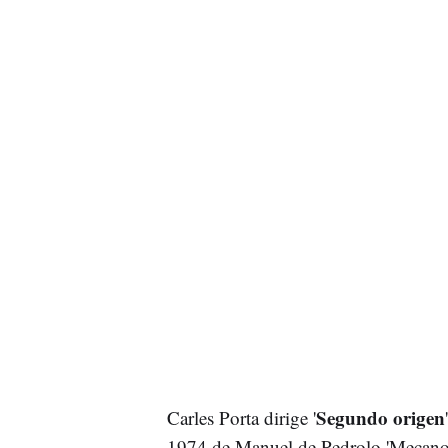
Segundo origen
Carles Porta dirige '
1974 de Manuel de Pedrolo 'Mecanosc