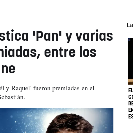
La
stica 'Pan' y varias
miadas, entre los
ine
, él y Raquel' fueron premiadas en el
E
Sebastián.
C
R
E
E