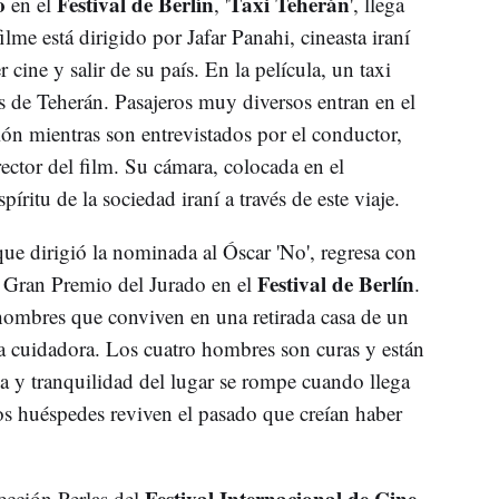
o
Festival de Berlín
Taxi Teherán
en el
, '
', llega
filme está dirigido por Jafar Panahi, cineasta iraní
cine y salir de su país. En la película, un taxi
les de Teherán. Pasajeros muy diversos entran en el
ión mientras son entrevistados por el conductor,
ector del film. Su cámara, colocada en el
píritu de la sociedad iraní a través de este viaje.
que dirigió la nominada al Óscar 'No', regresa con
Festival de Berlín
el Gran Premio del Jurado en el
.
o hombres que conviven en una retirada casa de un
a cuidadora. Los cuatro hombres son curas y están
na y tranquilidad del lugar se rompe cuando llega
os huéspedes reviven el pasado que creían haber
Festival Internacional de Cine
Sección Perlas del