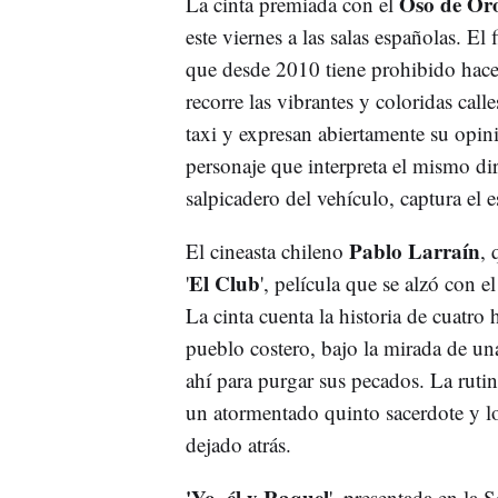
Oso de Or
La cinta premiada con el
este viernes a las salas españolas. El 
que desde 2010 tiene prohibido hacer 
recorre las vibrantes y coloridas cal
taxi y expresan abiertamente su opin
personaje que interpreta el mismo dir
salpicadero del vehículo, captura el es
Pablo Larraín
El cineasta chileno
, 
El Club
'
', película que se alzó con 
La cinta cuenta la historia de cuatr
pueblo costero, bajo la mirada de un
ahí para purgar sus pecados. La ruti
un atormentado quinto sacerdote y l
dejado atrás.
'Yo, él y Raquel
', presentada en la 