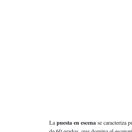
puesta en escena
La
se caracteriza 
de 60 grados, que domina el escenario