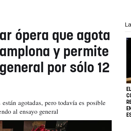
La
ar ópera que agota
Pamplona y permite
general por sólo 12
E
C
 están agotadas, pero todavía es posible
R
E
iendo al ensayo general
E