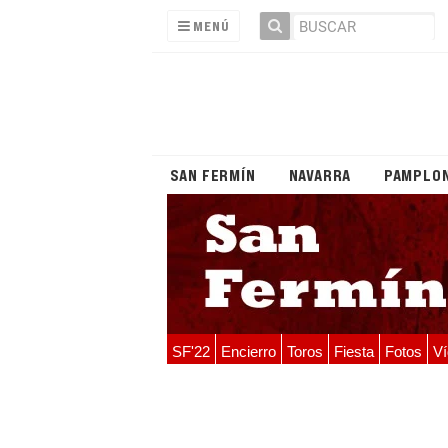
MENÚ
SAN FERMÍN
NAVARRA
PAMPLO
SF'22
Encierro
Toros
Fiesta
Fotos
Ví