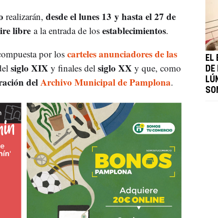
o
desde el lunes 13 y hasta el 27 de
realizarán,
ire libre
establecimientos
a la entrada de los
.
carteles anunciadores de las
 compuesta por los
EL
siglo XIX
siglo XX
del
y finales del
y que, como
DE
ración del
Archivo Municipal de Pamplona
LÚ
.
SO