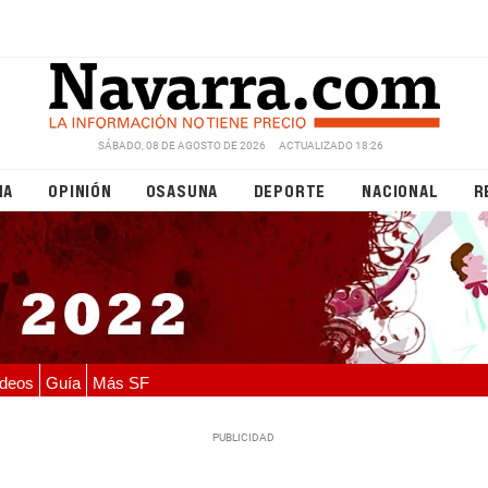
SÁBADO, 08 DE AGOSTO DE 2026
ACTUALIZADO 18:26
NA
OPINIÓN
OSASUNA
DEPORTE
NACIONAL
R
deos
Guía
Más SF