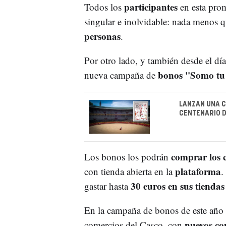
participantes
Todos los
en esta pro
singular e inolvidable: nada menos 
personas
.
Por otro lado, y también desde el dí
bonos ''Somo tu
nueva campaña de
LANZAN UNA C
CENTENARIO D
comprar los c
Los bonos los podrán
plataforma
con tienda abierta en la
.
30 euros en sus tiendas 
gastar hasta
En la campaña de bonos de este año 
nuevos co
comercios del Casco, con