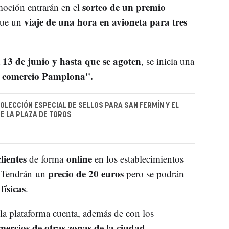
sorteo de un premio
moción entrarán en el
viaje de una hora en avioneta para tres
que un
13 de junio y hasta que se agoten
a
, se inicia una
 comercio Pamplona''.
OLECCIÓN ESPECIAL DE SELLOS PARA SAN FERMÍN Y EL
E LA PLAZA DE TOROS
lientes
online
de forma
en los establecimientos
precio de 20 euros
 Tendrán un
pero se podrán
físicas
.
la plataforma cuenta, además de con los
mercios de otras zonas de la ciudad
,