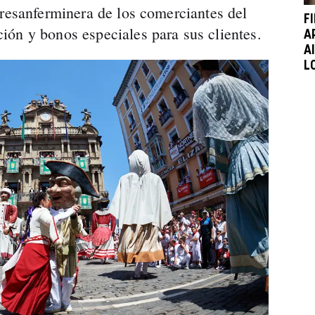
presanferminera de los comerciantes del
F
ón y bonos especiales para sus clientes.
A
A
L