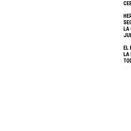
CE
HE
SE
LA
JU
EL 
LA 
TO