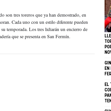
do son tres toreros que ya han demostrado, en
soran. Cada uno con un estilo diferente pueden
su temporada. Los tres lidiarán un encierro de
adería que se presenta en San Fermín.
LLE
TO
POR
NO
GI
EN 
FE
EL 
COR
PA
TE