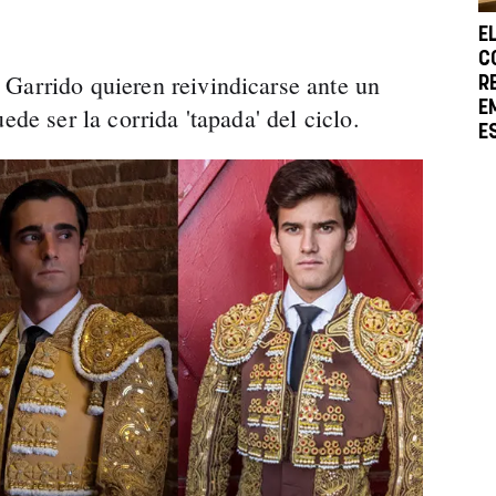
E
C
Garrido quieren reivindicarse ante un
R
E
ede ser la corrida 'tapada' del ciclo.
E