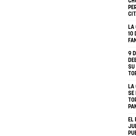
CHO
PE
CI
LA
10
FA
9 
DE
SU 
TO
LA 
SE
TO
PA
EL 
JUL
PU