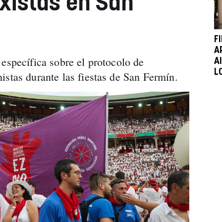
xistas en San
F
A
 específica sobre el protocolo de
A
L
istas durante las fiestas de San Fermín.