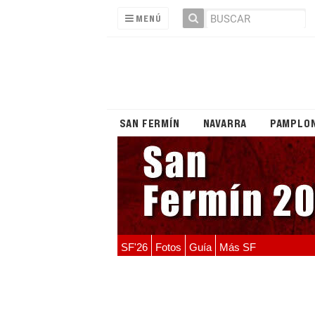
MENÚ
SAN FERMÍN
NAVARRA
PAMPLO
SF'26
Fotos
Guía
Más SF