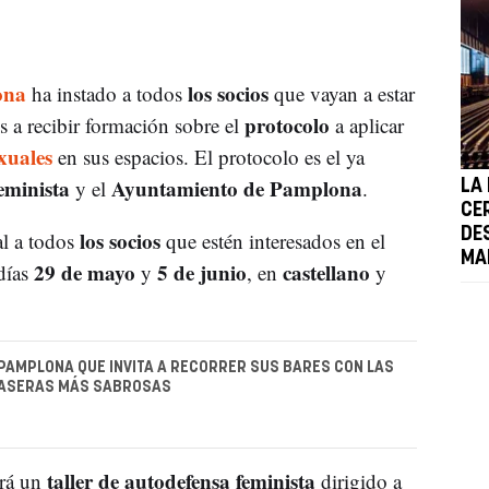
ona
los socios
ha instado a todos
que vayan a estar
protocolo
s a recibir formación sobre el
a aplicar
xuales
en sus espacios. El protocolo es el ya
minista
Ayuntamiento de Pamplona
y el
.
LA
CE
DE
los socios
l a todos
que estén interesados en el
MA
29 de mayo
5 de junio
castellano
 días
y
, en
y
 PAMPLONA QUE INVITA A RECORRER SUS BARES CON LAS
ASERAS MÁS SABROSAS
taller de autodefensa feminista
ará un
dirigido a