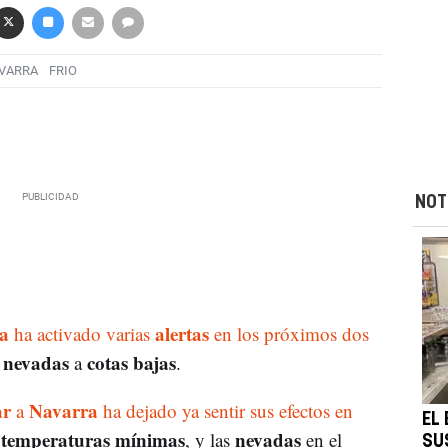
VARRA
FRIO
NOT
a
alertas
ha activado varias
en los próximos dos
nevadas
cotas bajas
e
a
.
ar
Navarra
a
ha dejado ya sentir sus efectos en
EL
s temperaturas mínimas
nevadas
, y las
en el
SU