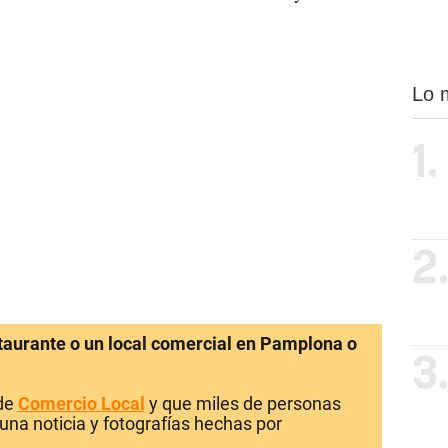
Lo 
1.
2
staurante o un local comercial en Pamplona o
3
 de
Comercio Local
y que miles de personas
una noticia y fotografías hechas por