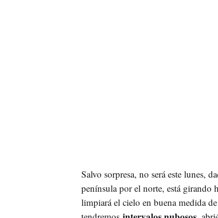
Salvo sorpresa, no será este lunes, d
península por el norte, está girando h
limpiará el cielo en buena medida d
intervalos nubosos
tendremos
, abri