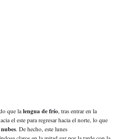
lengua de frío
ado que la
, tras entrar en la
acia el este para regresar hacia el norte, lo que
nubes
e
. De hecho, este lunes
éndose claros en la mitad sur por la tarde con la