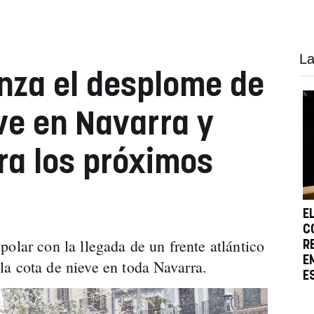
La
nza el desplome de
eve en Navarra y
ra los próximos
E
C
olar con la llegada de un frente atlántico
R
E
a cota de nieve en toda Navarra.
E