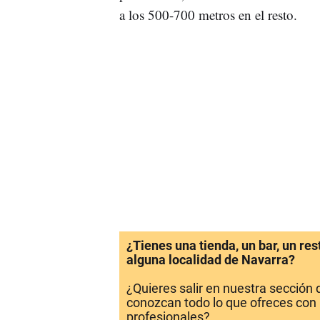
a los 500-700 metros en el resto.
¿Tienes una tienda, un bar, un re
alguna localidad de Navarra?
¿Quieres salir en nuestra sección
conozcan todo lo que ofreces con 
profesionales?