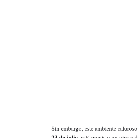
Sin embargo, este ambiente caluroso
23 de julio,
está previsto un giro rad