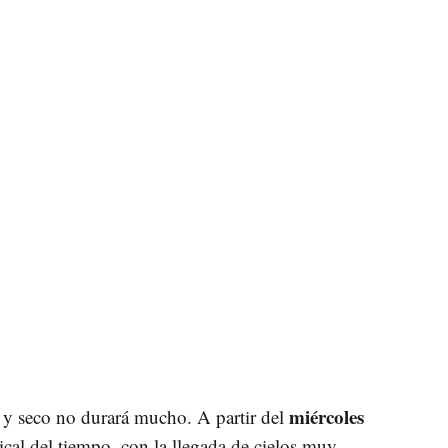
miércoles
 y seco no durará mucho. A partir del
ical del tiempo, con la llegada de cielos muy