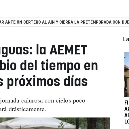
R ANTE UN CERTERO AL AIN Y CIERRA LA PRETEMPORADA CON DUD
La
raguas: la AEMET
bio del tiempo en
s próximos días
 jornada calurosa con cielos poco
F
ará drásticamente.
A
A
L