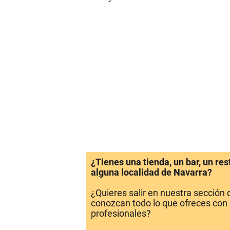
¿Tienes una tienda, un bar, un re
alguna localidad de Navarra?
¿Quieres salir en nuestra sección
conozcan todo lo que ofreces con 
profesionales?