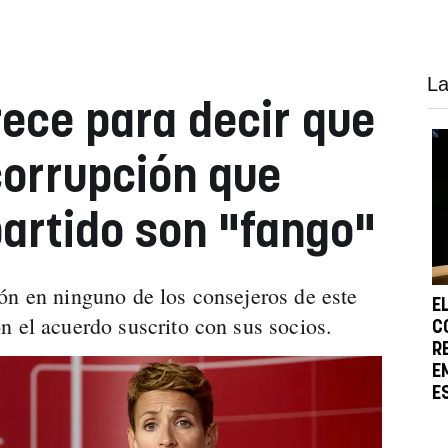
La
rece para decir que
corrupción que
partido son "fango"
ón en ninguno de los consejeros de este
E
n el acuerdo suscrito con sus socios.
C
R
E
E