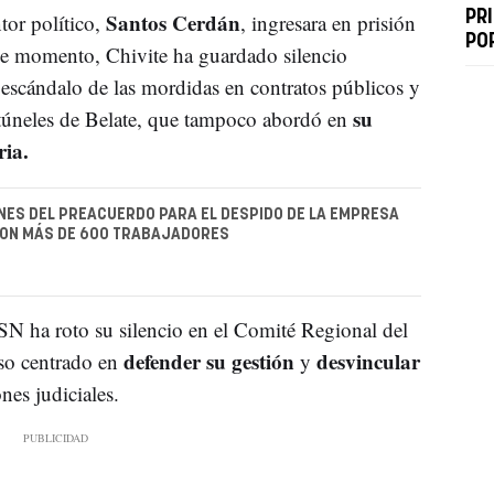
Santos Cerdán
PR
or político,
, ingresara en prisión
PO
se momento, Chivite ha guardado silencio
el escándalo de las mordidas en contratos públicos y
su
s túneles de Belate, que tampoco abordó en
ia.
NES DEL PREACUERDO PARA EL DESPIDO DE LA EMPRESA
CON MÁS DE 600 TRABAJADORES
 PSN ha roto su silencio en el Comité Regional del
defender su gestión
desvincular
so centrado en
y
ones judiciales.