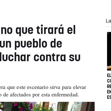
La
ino que tirará el
un pueblo de
luchar contra su
E
C
ra que este escenario sirva para elevar
R
E
vo de afectados por esta enfermedad.
E