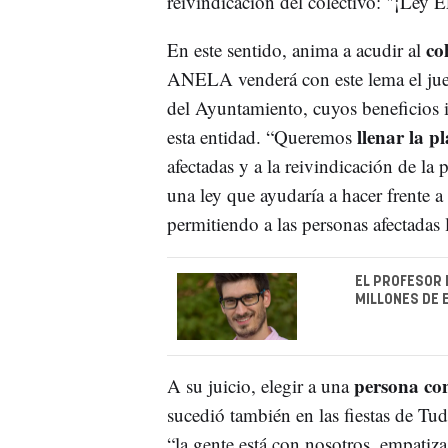
reivindicación del colectivo: "¡Ley 
co
En este sentido, anima a acudir al
ANELA venderá con este lema el jueve
del Ayuntamiento, cuyos beneficios i
llenar la p
esta entidad. “Queremos
afectadas y a la reivindicación de la
una ley que ayudaría a hacer frente 
permitiendo a las personas afectadas 
EL PROFESOR 
MILLONES DE 
persona con
A su juicio, elegir a una
sucedió también en las fiestas de Tu
“la gente está con nosotros, empatiza