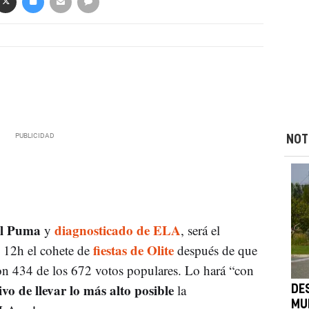
NOT
El Puma
diagnosticado de ELA
y
, será el
fiestas de Olite
s 12h el cohete de
después de que
on 434 de los 672 votos populares. Lo hará “con
ivo de llevar lo más alto posible
la
DE
MU