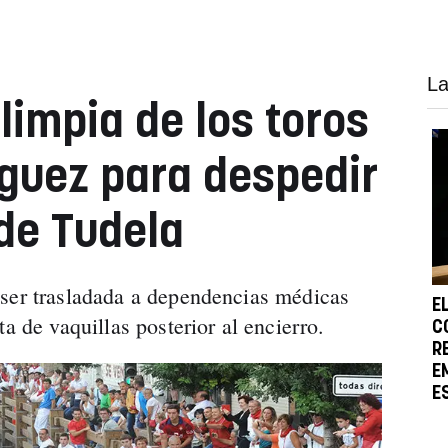
La
 limpia de los toros
guez para despedir
 de Tudela
 ser trasladada a dependencias médicas
E
a de vaquillas posterior al encierro.
C
R
E
E