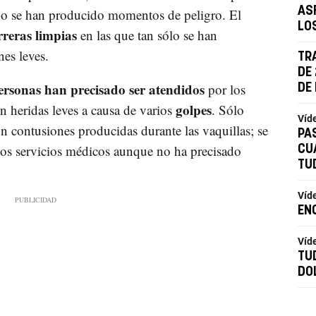
AS
no se han producido momentos de peligro. El
LO
rreras limpias
en las que tan sólo se han
es leves.
TR
DE
ersonas han precisado ser atendidos
por los
DE
golpes
on heridas leves a causa de varios
. Sólo
Víd
n contusiones producidas durante las vaquillas; se
PA
los servicios médicos aunque no ha precisado
CU
TU
Víd
EN
Víd
TU
DO