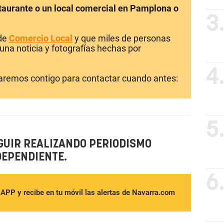
staurante o un local comercial en Pamplona o
3
 de
Comercio Local
y que miles de personas
una noticia y fotografías hechas por
4
laremos contigo para contactar cuando antes:
5
GUIR REALIZANDO PERIODISMO
DEPENDIENTE.
6
sAPP y recibe en tu móvil las alertas de Navarra.com