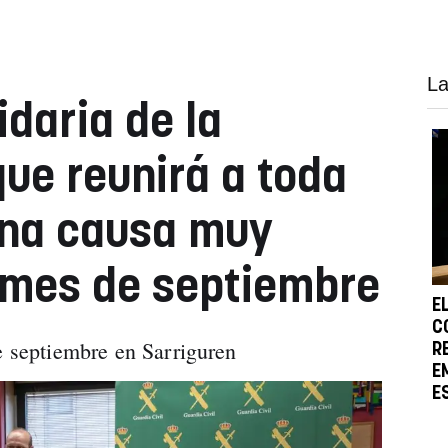
La
idaria de la
que reunirá a toda
una causa muy
 mes de septiembre
E
C
de septiembre en Sarriguren
R
E
E