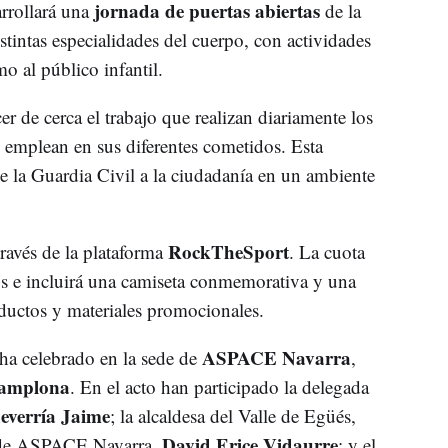
jornada de puertas abiertas
arrollará una
de la
istintas especialidades del cuerpo, con actividades
o al público infantil.
r de cerca el trabajo que realizan diariamente los
emplean en sus diferentes cometidos. Esta
de la Guardia Civil a la ciudadanía en un ambiente
RockTheSport
través de la plataforma
. La cuota
os e incluirá una camiseta conmemorativa y una
oductos y materiales promocionales.
ASPACE Navarra
 ha celebrado en la sede de
,
amplona
. En el acto han participado la delegada
heverría Jaime
; la alcaldesa del Valle de Egüés,
David Erice Vidaurre
e de ASPACE Navarra,
; y el