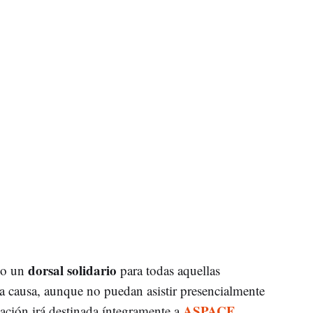
dorsal solidario
do un
para todas aquellas
a causa, aunque no puedan asistir presencialmente
ASPACE
dación irá destinada íntegramente a