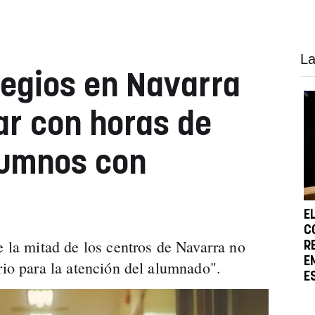
La
legios en Navarra
ar con horas de
lumnos con
E
C
e la mitad de los centros de Navarra no
R
E
rio para la atención del alumnado".
E