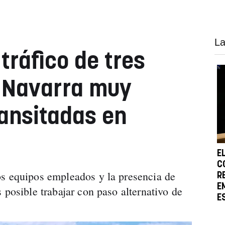
La
 tráfico de tres
e Navarra muy
ransitadas en
E
C
os equipos empleados y la presencia de
R
E
 posible trabajar con paso alternativo de
E