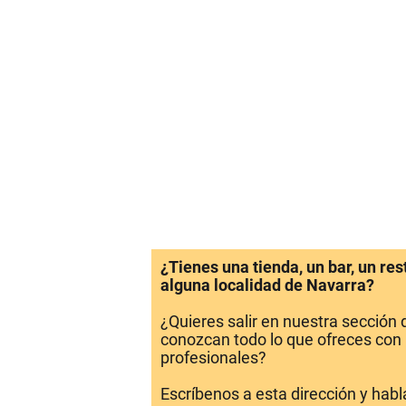
¿Tienes una tienda, un bar, un re
alguna localidad de Navarra?
¿Quieres salir en nuestra sección
conozcan todo lo que ofreces con 
profesionales?
Escríbenos a esta dirección y hab