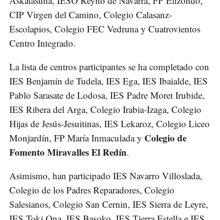
Askatasuna, IESO Reyno de Navarra, FP Elizondo,
CIP Virgen del Camino, Colegio Calasanz-
Escolapios, Colegio FEC Vedruna y Cuatrovientos
Centro Integrado.
La lista de centros participantes se ha completado con
IES Benjamín de Tudela, IES Ega, IES Ibaialde, IES
Pablo Sarasate de Lodosa, IES Padre Moret Irubide,
IES Ribera del Arga, Colegio Irabia-Izaga, Colegio
Hijas de Jesús-Jesuitinas, IES Lekaroz, Colegio Liceo
Colegio de
Monjardín, FP María Inmaculada y
Fomento Miravalles El Redín
.
Asimismo, han participado IES Navarro Villoslada,
Colegio de los Padres Reparadores, Colegio
Salesianos, Colegio San Cernin, IES Sierra de Leyre,
IES Toki Ona, IES Basoko, IES Tierra Estella e IES