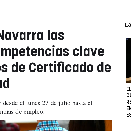
La
Navarra las
ompetencias clave
s de Certificado de
ad
E
C
 desde el lunes 27 de julio hasta el
R
E
encias de empleo.
E