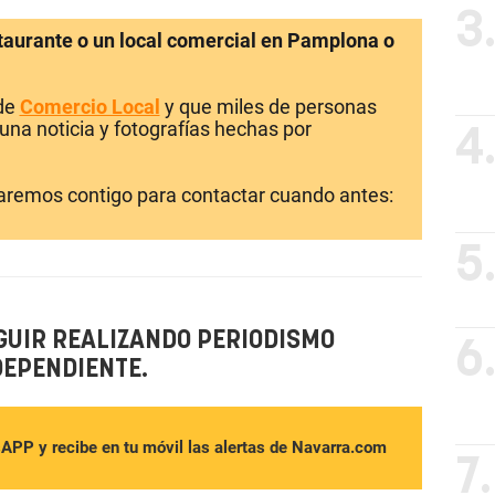
3
staurante o un local comercial en Pamplona o
 de
Comercio Local
y que miles de personas
una noticia y fotografías hechas por
4
laremos contigo para contactar cuando antes:
5
GUIR REALIZANDO PERIODISMO
6
DEPENDIENTE.
sAPP y recibe en tu móvil las alertas de Navarra.com
7.