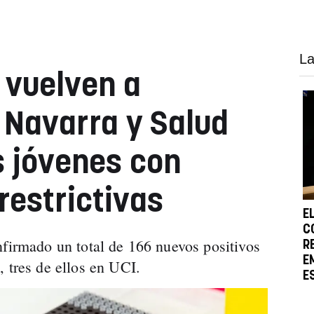
La
 vuelven a
 Navarra y Salud
 jóvenes con
estrictivas
E
C
nfirmado un total de 166 nuevos positivos
R
E
, tres de ellos en UCI.
E