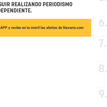
GUIR REALIZANDO PERIODISMO
DEPENDIENTE.
6
sAPP y recibe en tu móvil las alertas de Navarra.com
7.
8
9