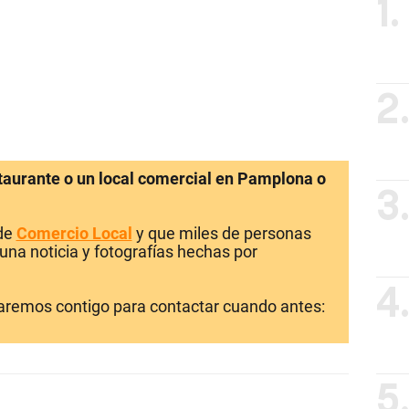
1.
2
staurante o un local comercial en Pamplona o
3
 de
Comercio Local
y que miles de personas
una noticia y fotografías hechas por
4
laremos contigo para contactar cuando antes:
5