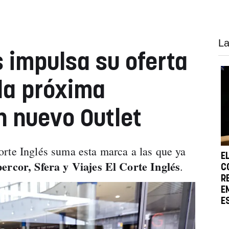
La
s impulsa su oferta
 la próxima
n nuevo Outlet
rte Inglés suma esta marca a las que ya
E
ercor, Sfera y Viajes El Corte Inglés
.
C
R
E
E