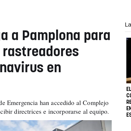
La
ega a Pamplona para
 rastreadores
onavirus en
E
C
r de Emergencia han accedido al Complejo
R
E
cibir directrices e incorporarse al equipo.
E