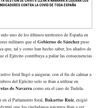
TA GESTIÓN DE CHIVITE LLEVA A NAVARRA A LIDERAR LOS
INDICADORES CONTRA LA COVID DE TODA ESPAÑA
ido uno de los últimos territorios de España en
Gobierno de Sánchez
ores militares que el
puso
ya que, tal y como han hecho saber, los aliados de
e el Ejército contribuya a paliar las consecuencias
utivo foral llegó a asegurar, con el fin de calmar a
os del Ejército solo se iban a utilizar en
retas de Navarra
como era el caso de Tudela.
Bakartxo Ruiz
u en el Parlamento foral,
, exigió
dvirtió que los ciudadanos navarros iban a ver