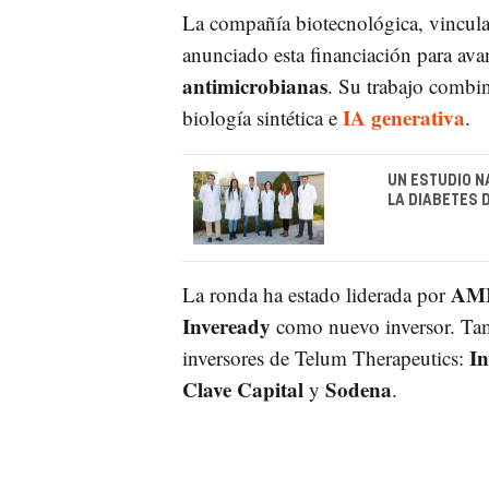
La compañía biotecnológica, vincula
anunciado esta financiación para ava
antimicrobianas
. Su trabajo combi
IA generativa
biología sintética e
.
UN ESTUDIO N
LA DIABETES 
AMR
La ronda ha estado liderada por
Inveready
como nuevo inversor. Tam
In
inversores de Telum Therapeutics:
Clave Capital
Sodena
y
.