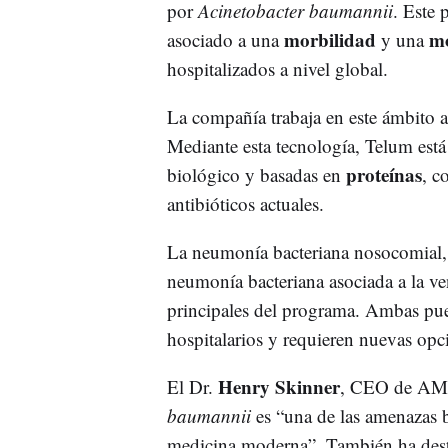
por
Acinetobacter baumannii
. Este 
morbilidad
mo
asociado a una
y una
hospitalizados a nivel global.
La compañía trabaja en este ámbito a
Mediante esta tecnología, Telum está
proteínas
biológico y basadas en
, c
antibióticos actuales.
La neumonía bacteriana nosocomial
neumonía bacteriana asociada a la ve
principales del programa. Ambas pued
hospitalarios y requieren nuevas opci
Henry Skinner
El Dr.
, CEO de AMR
baumannii
es “una de las amenazas b
medicina moderna”. También ha des