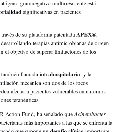
patógeno gramnegativo multirresistente está
rtalidad
significativas en pacientes
APEX®
 través de su plataforma patentada
.
 desarrollando terapias antimicrobianas de origen
on el objetivo de superar limitaciones de los
intrahospitalaria
, también llamada
, y la
ntilación mecánica son dos de los focos
en afectar a pacientes vulnerables en entornos
ones terapéuticas.
 Action Fund, ha señalado que
Acinetobacter
acterianas más importantes a las que se enfrenta la
desafío clínico
tacado que supone un
importante.