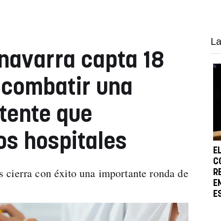
La
navarra capta 18
 combatir una
stente que
os hospitales
E
C
 cierra con éxito una importante ronda de
R
E
E