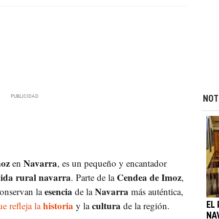
NOT
moz
Navarra
en
, es un pequeño y encantador
ida rural navarra
Cendea de Imoz
. Parte de la
,
esencia
Navarra
conservan la
de la
más auténtica,
historia
cultura
e refleja la
y la
de la región.
EL
NA