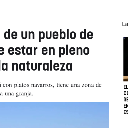
La
e de un pueblo de
 estar en pleno
la naturaleza
con platos navarros, tiene una zona de
E
 a una granja.
C
R
E
E