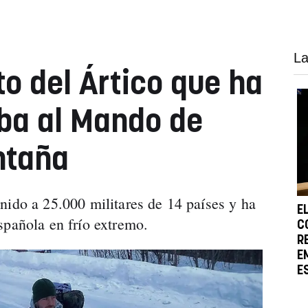
La
to del Ártico que ha
ba al Mando de
ntaña
nido a 25.000 militares de 14 países y ha
E
spañola en frío extremo.
C
R
E
E