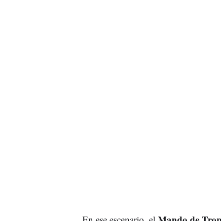
Mando de Trop
En ese escenario, el