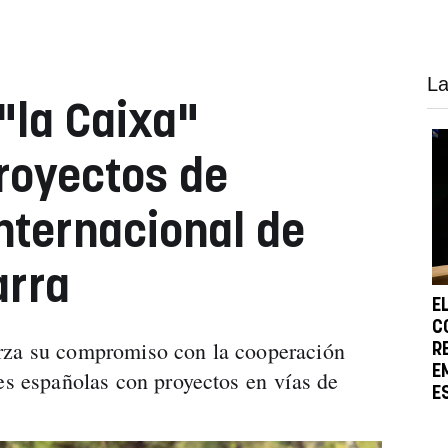
La
"la Caixa"
royectos de
nternacional de
arra
E
C
rza su compromiso con la cooperación
R
E
des españolas con proyectos en vías de
E