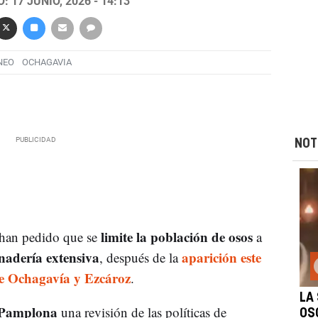
 17 JUNIO, 2026 - 14:13
NEO
OCHAGAVIA
NOT
limite la población de osos
han pedido que se
a
nadería extensiva
aparición este
, después de la
re Ochagavía y Ezcároz
.
LA
Pamplona
una revisión de las políticas de
OS