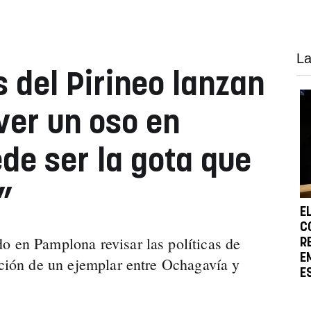
La
 del Pirineo lanzan
ver un oso en
de ser la gota que
”
E
C
o en Pamplona revisar las políticas de
R
E
rición de un ejemplar entre Ochagavía y
E