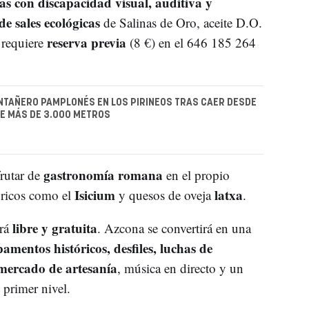
as con discapacidad visual, auditiva y
de sales ecológicas
de Salinas de Oro, aceite D.O.
reserva previa
 requiere
(8 €) en el 646 185 264
TAÑERO PAMPLONÉS EN LOS PIRINEOS TRAS CAER DESDE
E MÁS DE 3.000 METROS
gastronomía romana
frutar de
en el propio
Isicium
latxa
tóricos como el
y quesos de oveja
.
libre y gratuita
erá
. Azcona se convertirá en una
mentos históricos, desfiles, luchas de
mercado de artesanía
, música en directo y un
 primer nivel.