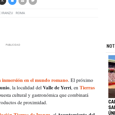
E IRANZU
ROMA
NOT
inmersión en el mundo romano
a
. El próximo
junio
Valle de Yerri
Tierras
, la localidad del
, en
opuesta cultural y gastronómica que combinará
 productos de proximidad.
CA
SAN
iación Tierras de Iranzu
Ayuntamiento del
ÚN
, el