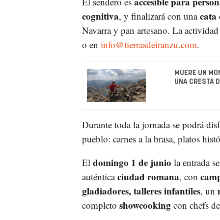
accesible para person
El sendero es
cognitiva
cata 
, y finalizará con una
Navarra y pan artesano. La actividad
o en
info@tierrasdeiranzu.com
.
MUERE UN MON
UNA CRESTA D
Durante toda la jornada se podrá dis
pueblo: carnes a la brasa, platos his
domingo 1 de junio
El
la entrada s
ciudad romana
campa
auténtica
, con
gladiadores, talleres infantiles
, un
showcooking
completo
con chefs de