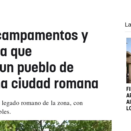
La
 campamentos y
ta que
un pueblo de
na ciudad romana
F
A
el legado romano de la zona, con
A
L
bles.