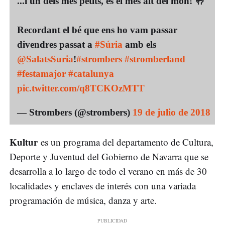
...i un dels més petits, és el més alt del món! 🤚
Recordant el bé que ens ho vam passar
divendres passat a
#Súria
amb els
@SalatsSuria
!
#strombers
#stromberland
#festamajor
#catalunya
pic.twitter.com/q8TCKOzMTT
— Strombers (@strombers)
19 de julio de 2018
Kultur
es un programa del departamento de Cultura,
Deporte y Juventud del Gobierno de Navarra que se
desarrolla a lo largo de todo el verano en más de 30
localidades y enclaves de interés con una variada
programación de música, danza y arte.