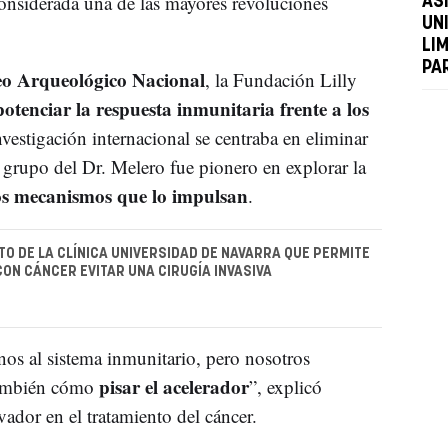
considerada una de las mayores revoluciones
AS
UN
LI
PA
o Arqueológico Nacional
, la Fundación Lilly
potenciar la respuesta inmunitaria frente a los
nvestigación internacional se centraba en eliminar
l grupo del Dr. Melero fue pionero en explorar la
los mecanismos que lo impulsan
.
TO DE LA CLÍNICA UNIVERSIDAD DE NAVARRA QUE PERMITE
CON CÁNCER EVITAR UNA CIRUGÍA INVASIVA
nos al sistema inmunitario, pero nosotros
pisar el acelerador
también cómo
”, explicó
dor en el tratamiento del cáncer.