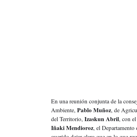
En una reunión conjunta de la consej
Pablo Muñoz
Ambiente,
, de Agric
Izaskun Abril
del Territorio,
, con e
Iñaki Mendioroz
, el Departamento
querido dejar claro que en lo que res