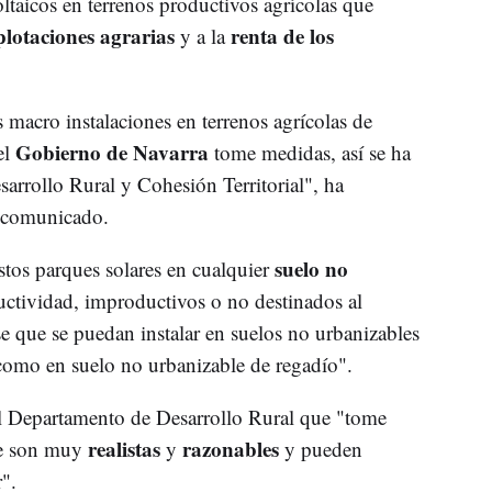
ltaicos en terrenos productivos agrícolas que
plotaciones agrarias
renta de los
y a la
acro instalaciones en terrenos agrícolas de
Gobierno de Navarra
el
tome medidas, así se ha
sarrollo Rural y Cohesión Territorial", ha
n comunicado.
suelo no
stos parques solares en cualquier
uctividad, improductivos o no destinados al
se que se puedan instalar en suelos no urbanizables
como en suelo no urbanizable de regadío".
l Departamento de Desarrollo Rural que "tome
realistas
razonables
que son muy
y
y pueden
r".