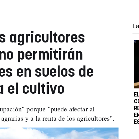
La
s agricultores
no permitirán
es en suelos de
a el cultivo
E
C
pación" porque "puede afectar al
R
E
agrarias y a la renta de los agricultores".
E