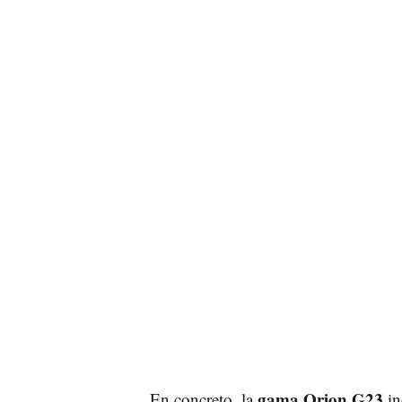
gama Orion G23
En concreto, la
in