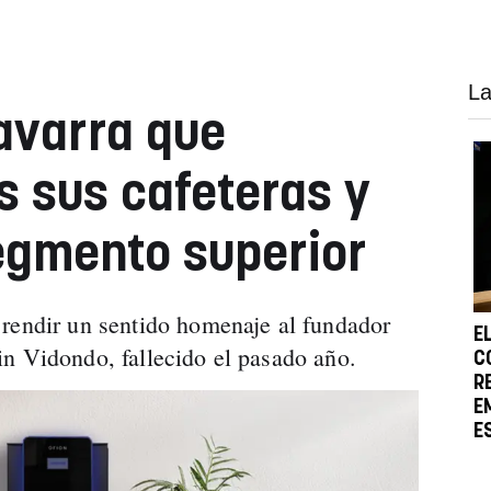
La
avarra que
s sus cafeteras y
egmento superior
rendir un sentido homenaje al fundador
E
n Vidondo, fallecido el pasado año.
C
R
E
E