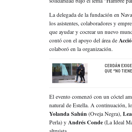
solidaridad bajo el lema “Hambre pa
La delegada de la fundación en Nava
los asistentes, colaboradores y empr
que ayudar y cocrear un nuevo mundo
Acció
contó con el apoyo del área de
colaboró en la organización.
CERDÁN EXIGE 
QUE “NO TIEN
El evento comenzó con un cóctel am
natural de Estella. A continuación, 
Yolanda Sahún
Lea
(Oveja Negra),
Andrés Conde
Perla) y
(La Ideal Ma
altruista.