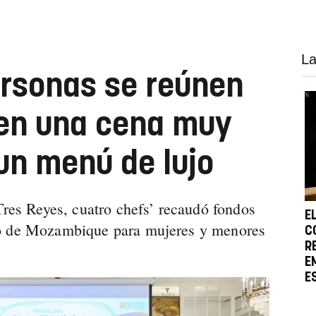
La
rsonas se reúnen
en una cena muy
 un menú de lujo
Tres Reyes, cuatro chefs’ recaudó fondos
E
lo de Mozambique para mujeres y menores
C
R
E
E