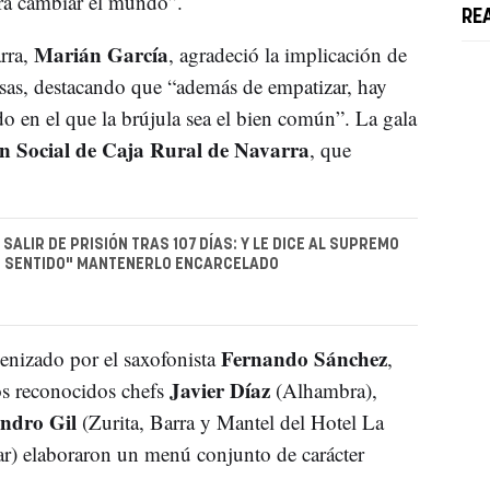
ra cambiar el mundo”.
RE
Marián García
rra,
, agradeció la implicación de
esas, destacando que “además de empatizar, hay
 en el que la brújula sea el bien común”. La gala
n Social de Caja Rural de Navarra
, que
SALIR DE PRISIÓN TRAS 107 DÍAS: Y LE DICE AL SUPREMO
E SENTIDO" MANTENERLO ENCARCELADO
Fernando Sánchez
enizado por el saxofonista
,
Javier Díaz
los reconocidos chefs
(Alhambra),
ndro Gil
(Zurita, Barra y Mantel del Hotel La
r) elaboraron un menú conjunto de carácter