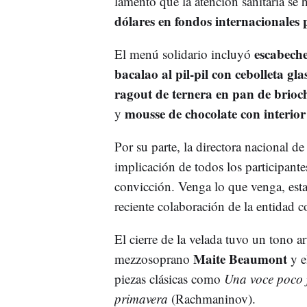
lamentó que la atención sanitaria se 
dólares en fondos internacionales
escabeche
El menú solidario incluyó
bacalao al pil-pil con cebolleta gl
ragout de ternera en pan de brioch
mousse de chocolate con interior 
y
Por su parte, la directora nacional d
implicación de todos los participant
convicción. Venga lo que venga, esta
reciente colaboración de la entidad c
El cierre de la velada tuvo un tono art
Maite Beaumont
mezzosoprano
y e
piezas clásicas como
Una voce poco 
primavera
(Rachmaninov).