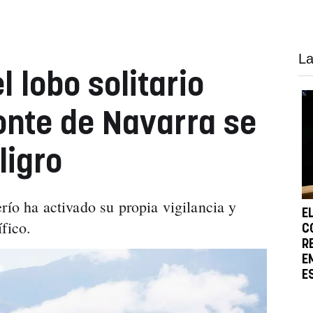
La
l lobo solitario
onte de Navarra se
ligro
río ha activado su propia vigilancia y
E
fico.
C
R
E
E