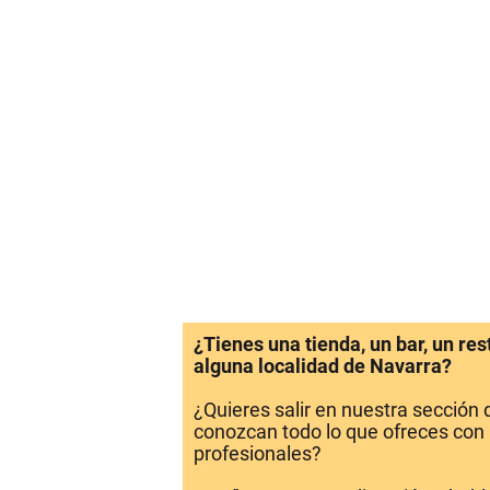
¿Tienes una tienda, un bar, un re
alguna localidad de Navarra?
¿Quieres salir en nuestra sección
conozcan todo lo que ofreces con 
profesionales?