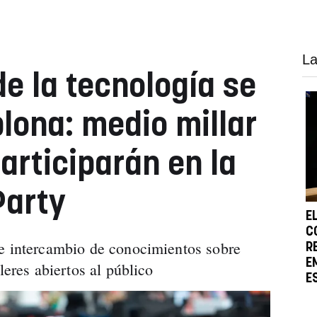
La
e la tecnología se
lona: medio millar
articiparán en la
Party
E
C
 e intercambio de conocimientos sobre
R
E
leres abiertos al público
E