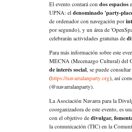
dos espacios
El evento contará con
e
denominado 'party-place
UPNA: el
in
de ordenador con navegación por
por segundo), y un área de 'OpenSpac
di
celebrarán actividades gratuitas de
Para más información sobre este eve
MECNA (Mecenazgo Cultural) del Gob
de interés social
, se puede consulta
(
https://navarralanparty.org
), así com
(@navarralanparty).
La Asociación Navarra para la Divu
coorganizadora de este evento, es un
divulgar, fomenta
con el objetivo de
la comunicación (TIC) en la Comunida