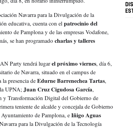
o, día 8, en horario ininterrumpido.
DI
ES
ociación Navarra para la Divulgación de la
patrocinio del
ón educativa, cuenta con el
miento de Pamplona y de las empresas Vodafone,
charlas y talleres
emás, se han programado
el próximo viernes
LAN Party tendrá lugar
, día 6,
sitario de Navarra, situado en el campus de
Edurne Barrenechea Tartas
 la presencia de
,
Juan Cruz Cigudosa García
e la UPNA;
,
n y Transformación Digital del Gobierno de
primera teniente de alcalde y concejala de Gobierno
Iñigo Aguas
l Ayuntamiento de Pamplona, e
 Navarra para la Divulgación de la Tecnología