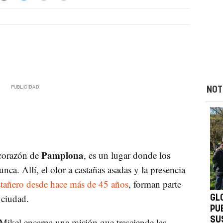
NOT
Pamplona
 corazón de
, es un lugar donde los
ca. Allí, el olor a castañas asadas y la presencia
stañero desde hace más de 45 años
, forman parte
 ciudad.
GLO
PU
SU
Mikel encarna una misión que trasciende las