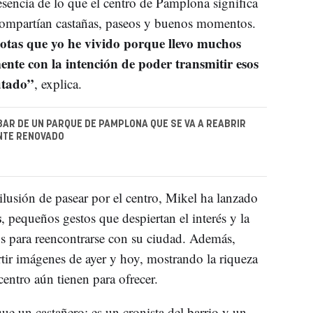
esencia de lo que el centro de Pamplona significa
 compartían castañas, paseos y buenos momentos.
dotas que yo he vivido porque llevo muchos
nte con la intención de poder transmitir esos
utado”
, explica.
BAR DE UN PARQUE DE PAMPLONA QUE SE VA A REABRIR
TE RENOVADO
 ilusión de pasear por el centro, Mikel ha lanzado
s
, pequeños gestos que despiertan el interés y la
s para reencontrarse con su ciudad. Además,
rtir imágenes de ayer y hoy, mostrando la riqueza
 centro aún tienen para ofrecer.
ue un castañero: es un cronista del barrio y un