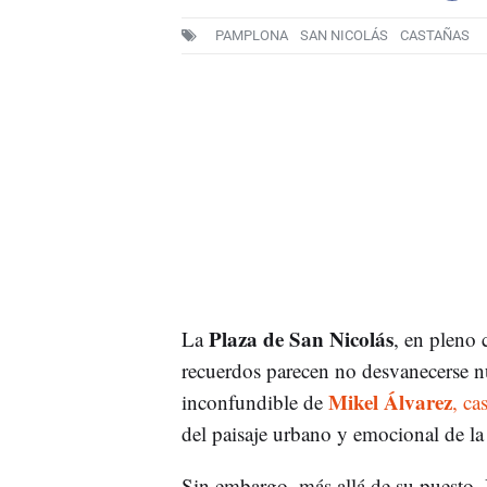
PAMPLONA
SAN NICOLÁS
CASTAÑAS
Plaza de San Nicolás
La
, en pleno
recuerdos parecen no desvanecerse nun
Mikel Álvarez
inconfundible de
, ca
del paisaje urbano y emocional de la
Sin embargo, más allá de su puesto, 