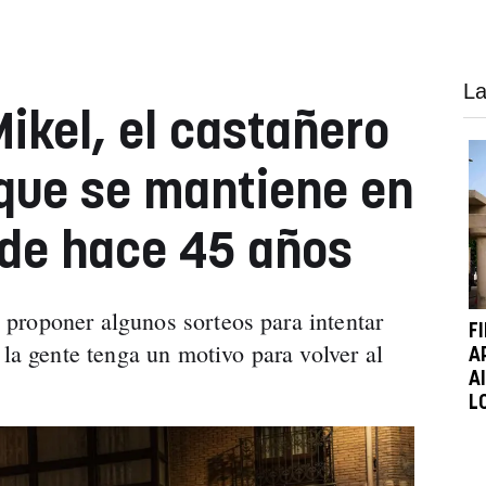
La
Mikel, el castañero
que se mantiene en
de hace 45 años
proponer algunos sorteos para intentar
F
 la gente tenga un motivo para volver al
A
A
L