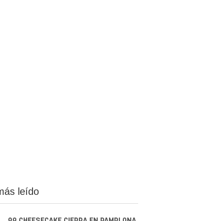
más leído
99 CHEESECAKE CIERRA EN PAMPLONA