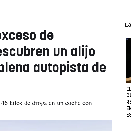
La
exceso de
escubren un alijo
 plena autopista de
E
C
 46 kilos de droga en un coche con
R
E
E