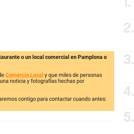
1.
2
staurante o un local comercial en Pamplona o
3
 de
Comercio Local
y que miles de personas
una noticia y fotografías hechas por
4
laremos contigo para contactar cuando antes:
5