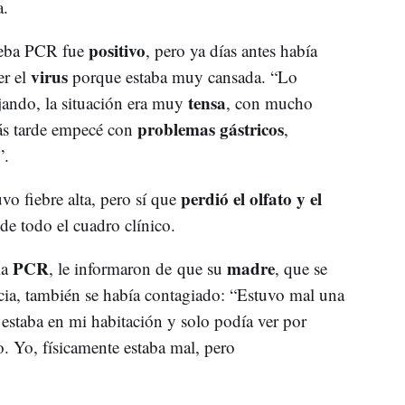
a.
positivo
rueba PCR fue
, pero ya días antes había
virus
er el
porque estaba muy cansada. “Lo
tensa
ajando, la situación era muy
, con mucho
problemas gástricos
ás tarde empecé con
,
”.
perdió el olfato y el
 fiebre alta, pero sí que
de todo el cuadro clínico.
PCR
madre
la
, le informaron de que su
, que se
cia, también se había contagiado: “Estuvo mal una
estaba en mi habitación y solo podía ver por
 Yo, físicamente estaba mal, pero