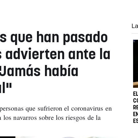
La
os que han pasado
 advierten ante la
"Jamás había
l"
E
C
 personas que sufrieron el coronavirus en
R
E
a los navarros sobre los riesgos de la
E