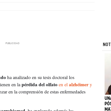
NOT
udo
ha analizado en su tesis doctoral los
pérdida del olfato
alzhéimer
ienen en la
en el
y
anzar en la comprensión de estas enfermedades
UNA
PÓ
varrabiomed
MA
, ha explorado además las