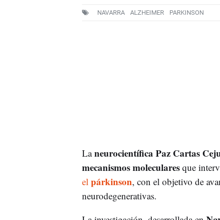
NAVARRA
ALZHEIMER
PARKINSON
neurocientífica Paz Cartas Cej
La
mecanismos moleculares
que interv
párkinson
el
, con el objetivo de av
neurodegenerativas.
Na
La investigación, desarrollada en