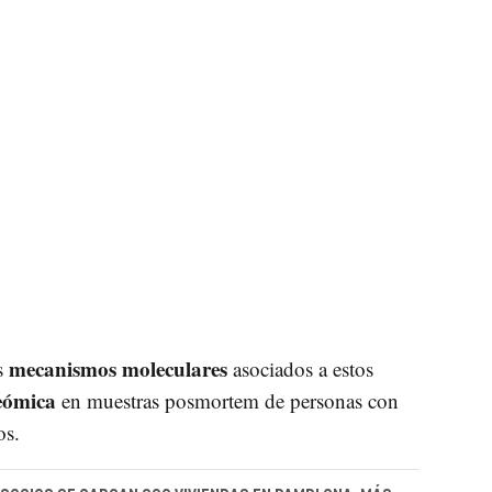
mecanismos moleculares
os
asociados a estos
eómica
en muestras posmortem de personas con
os.