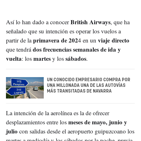
British Airways
Así lo han dado a conocer
, que ha
señalado que su intención es operar los vuelos a
primavera de 202
viaje directo
partir de la
4 en un
dos frecuencias semanales de ida y
que tendrá
vuelta
martes
sábados
: los
y los
.
UN CONOCIDO EMPRESARIO COMPRA POR
UNA MILLONADA UNA DE LAS AUTOVÍAS
MÁS TRANSITADAS DE NAVARRA
La intención de la aerolínea es la de ofrecer
meses de mayo, junio y
desplazamientos entre los
julio
con salidas desde el aeropuerto guipuzcoano los
martes a mediodía y los sábados por la noche, previa