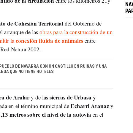
ntido de la circulación
entre los kilómetros 21y
NA
PA
o de Cohesión Territorial
del Gobierno de
l arranque de las
obras para la construcción de un
conexión fluida de animales
itir la
entre
la Red Natura 2002.
 PUEBLO DE NAVARRA CON UN CASTILLO EN RUINAS Y UNA
ENDA QUE NO TIENE HOTELES
ra de Aralar
sierras de Urbasa y
y de las
Echarri Aranaz
icada en el término municipal de
y
,13 metros sobre el nivel de la autovía
en el