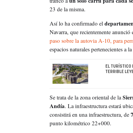
un solo carril para cada se
tráfico a
23 de la misma.
departament
Así lo ha confirmado el
Navarra, que recientemente anunció e
paso sobre la autovia A-10, para perm
espacios naturales pertenecientes a 
EL TURÍSTICO
TERRIBLE LEY
Sier
Se trata de la zona oriental de la
Andía
. La infraestructura estará ub
7
consistirá en una infraestructura, de
punto kilométrico 22+000.