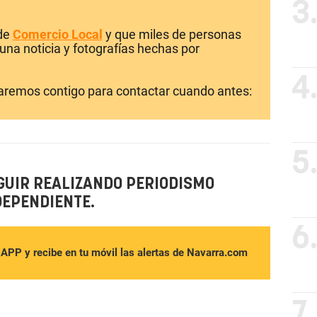
3
 de
Comercio Local
y que miles de personas
una noticia y fotografías hechas por
4
laremos contigo para contactar cuando antes:
5
GUIR REALIZANDO PERIODISMO
DEPENDIENTE.
6
sAPP y recibe en tu móvil las alertas de Navarra.com
7.