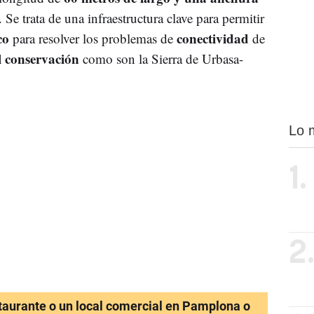
. Se trata de una infraestructura clave para permitir
co
conectividad
para resolver los problemas de
de
l conservación
como son la Sierra de Urbasa-
Lo 
1.
2
staurante o un local comercial en Pamplona o