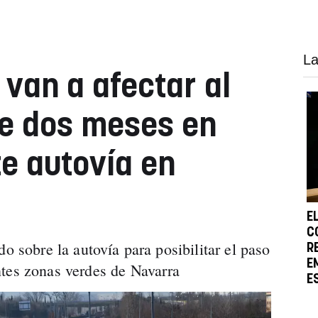
La
 van a afectar al
te dos meses en
e autovía en
E
C
do sobre la autovía para posibilitar el paso
R
E
ntes zonas verdes de Navarra
E