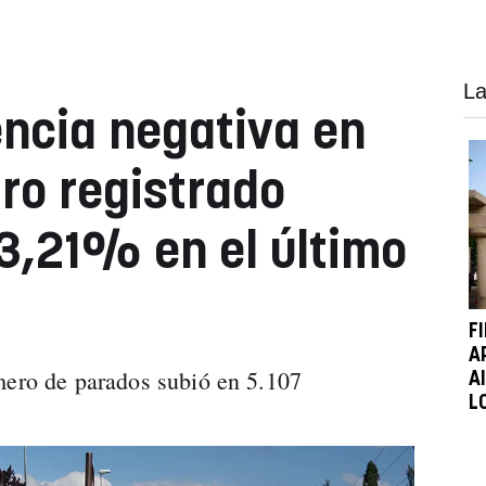
La
encia negativa en
aro registrado
3,21% en el último
F
A
mero de parados subió en 5.107
A
L