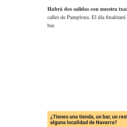
Habrá dos salidas con nuestra tx
calles de Pamplona. El día finalizará
bar.
¿Tienes una tienda, un bar, un re
alguna localidad de Navarra?