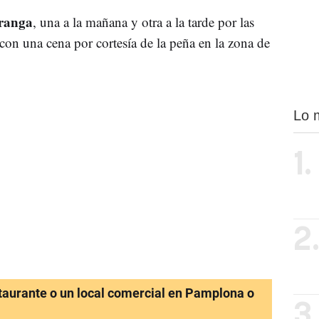
aranga
, una a la mañana y otra a la tarde por las
 con una cena por cortesía de la peña en la zona de
Lo 
1.
2
staurante o un local comercial en Pamplona o
3