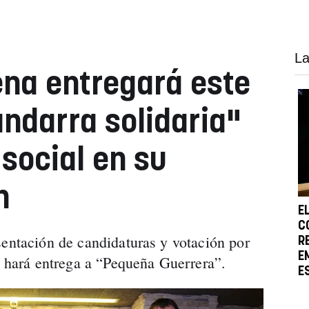
La
na entregará este
ndarra solidaria"
social en su
n
E
C
sentación de candidaturas y votación por
R
E
se hará entrega a “Pequeña Guerrera”.
E