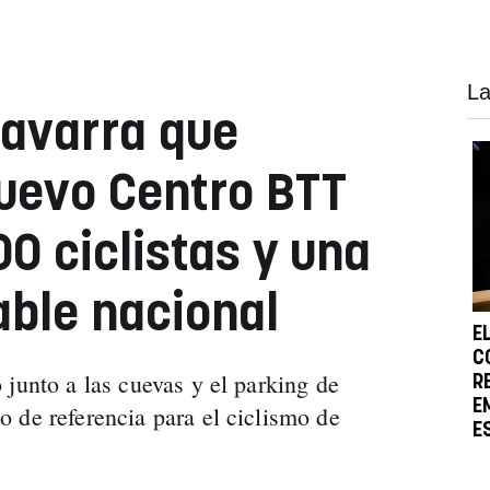
La
Navarra que
uevo Centro BTT
0 ciclistas y una
ble nacional
E
C
 junto a las cuevas y el parking de
R
E
 de referencia para el ciclismo de
E