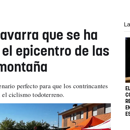
La
Navarra que se ha
el epicentro de las
 montaña
enario perfecto para que los contrincantes
E
 el ciclismo todoterreno.
C
R
E
E