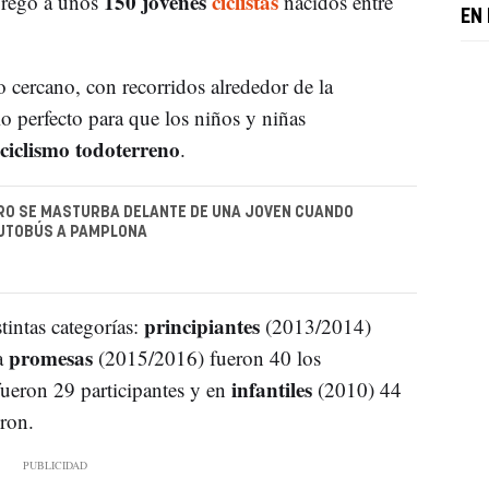
150 jóvenes
ciclistas
gregó a unos
nacidos entre
EN
o cercano, con recorridos alrededor de la
o perfecto para que los niños y niñas
ciclismo todoterreno
.
RO SE MASTURBA DELANTE DE UNA JOVEN CUANDO
AUTOBÚS A PAMPLONA
principiantes
tintas categorías:
(2013/2014)
promesas
a
(2015/2016) fueron 40 los
infantiles
ueron 29 participantes y en
(2010) 44
eron.