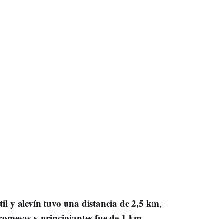
til y alevín tuvo una distancia de 2,5 km
,
romesas y principiantes fue de 1 km
,