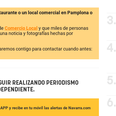
staurante o un local comercial en Pamplona o
3
 de
Comercio Local
y que miles de personas
una noticia y fotografías hechas por
4
laremos contigo para contactar cuando antes:
5
GUIR REALIZANDO PERIODISMO
DEPENDIENTE.
6
sAPP y recibe en tu móvil las alertas de Navarra.com