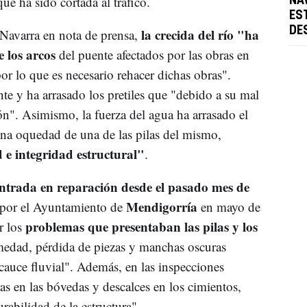
que ha sido cortada al tráfico.
NA
ES
DE
la crecida del río "ha
avarra en nota de prensa,
 los arcos
del puente afectados por las obras en
por lo que es necesario rehacer dichas obras".
e y ha arrasado los pretiles que "debido a su mal
ón". Asimismo, la fuerza del agua ha arrasado el
una oquedad de una de las pilas del mismo,
e integridad estructural"
.
ntrada en reparación desde el pasado mes de
Mendigorría
a por el Ayuntamiento de
en mayo de
problemas que presentaban las pilas y los
r los
edad, pérdida de piezas y manchas oscuras
cauce fluvial". Además, en las inspecciones
ras en las bóvedas y descalces en los cimientos,
abilidad de la estructura".