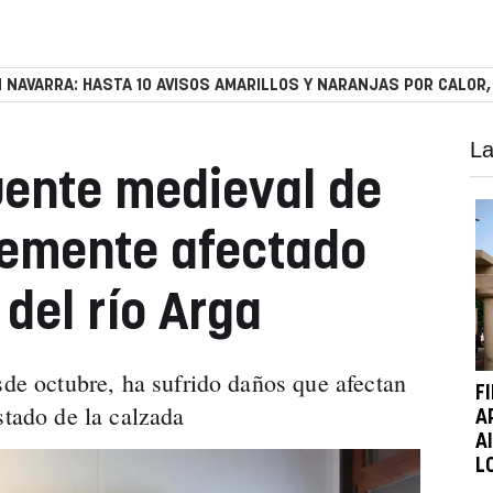
 NAVARRA: HASTA 10 AVISOS AMARILLOS Y NARANJAS POR CALOR,
La
puente medieval de
vemente afectado
 del río Arga
sde octubre, ha sufrido daños que afectan
F
stado de la calzada
A
A
L