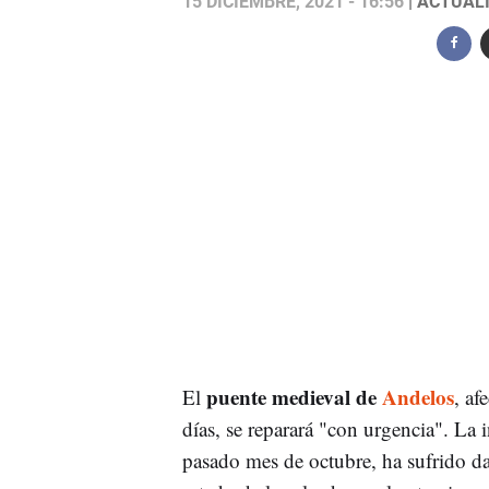
15 DICIEMBRE, 2021 - 16:56
| ACTUALI
puente medieval de
Andelos
El
, af
días, se reparará "con urgencia". La 
pasado mes de octubre, ha sufrido da