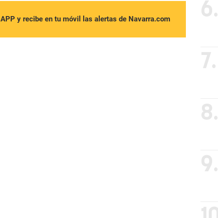
6
sAPP y recibe en tu móvil las alertas de Navarra.com
7.
8
9
10