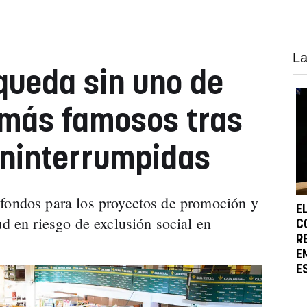
La
queda sin uno de
s más famosos tras
ininterrumpidas
 fondos para los proyectos de promoción y
E
ud en riesgo de exclusión social en
C
R
E
E