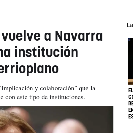
La
a vuelve a Navarra
na institución
errioplano
"implicación y colaboración" que la
E
 con este tipo de instituciones.
C
R
E
E