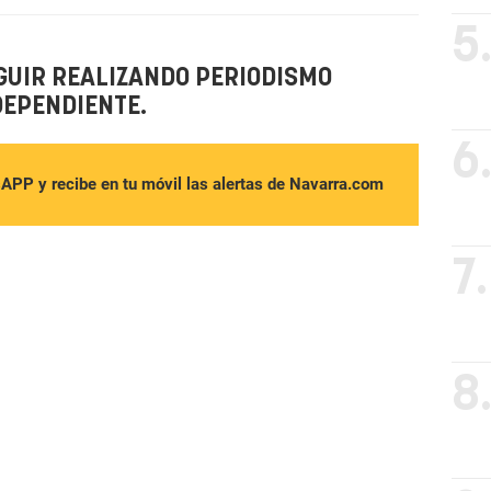
5
GUIR REALIZANDO PERIODISMO
DEPENDIENTE.
6
sAPP y recibe en tu móvil las alertas de Navarra.com
7.
8