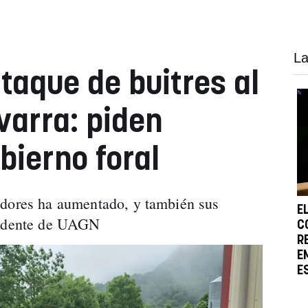
La
ataque de buitres al
arra: piden
bierno foral
adores ha aumentado, y también sus
E
sidente de UAGN
C
R
E
E