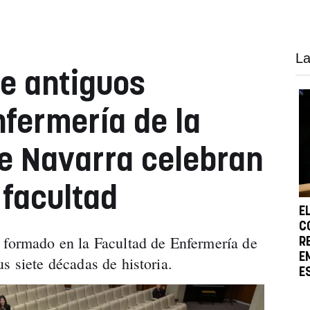
La
e antiguos
fermería de la
e Navarra celebran
 facultad
E
C
 formado en la Facultad de Enfermería de
R
E
s siete décadas de historia.
E