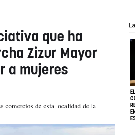
La
iciativa que ha
cha Zizur Mayor
ar a mujeres
E
C
tes comercios de esta localidad de la
R
E
E