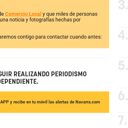
3
 de
Comercio Local
y que miles de personas
una noticia y fotografías hechas por
4
laremos contigo para contactar cuando antes:
5
GUIR REALIZANDO PERIODISMO
DEPENDIENTE.
6
sAPP y recibe en tu móvil las alertas de Navarra.com
7.