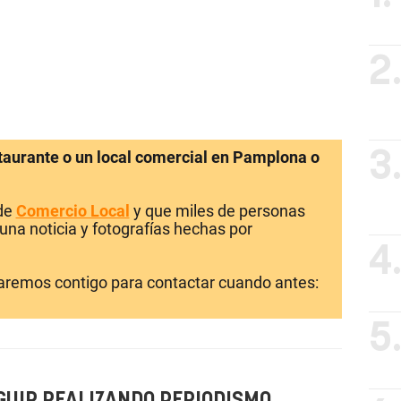
2
staurante o un local comercial en Pamplona o
3
 de
Comercio Local
y que miles de personas
una noticia y fotografías hechas por
4
laremos contigo para contactar cuando antes:
5
GUIR REALIZANDO PERIODISMO