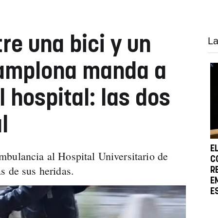
re una bici y un
La
Pamplona manda a
 hospital: las dos
l
E
bulancia al Hospital Universitario de
C
s de sus heridas.
R
E
E