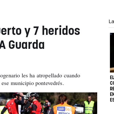
La
erto y 7 heridos
 A Guarda
ogenario les ha atropellado cuando
E
e ese municipio pontevedrés.
C
R
E
E