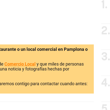
1.
2
staurante o un local comercial en Pamplona o
3
 de
Comercio Local
y que miles de personas
una noticia y fotografías hechas por
4
laremos contigo para contactar cuando antes:
5